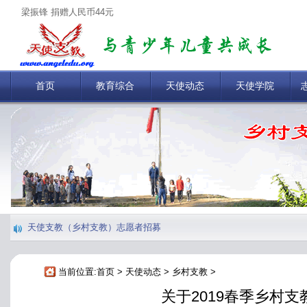
梁振锋 捐赠人民币44元
陈婧媛 捐赠人民币44元
金霞 捐赠人民币1000元
Martin 捐赠人民币200元
首页
教育综合
天使动态
天使学院
孙健 捐赠人民币44元
刘艳侠 捐赠人民币999.99元
朱英 捐赠人民币500元
施翌恒 捐赠人民币44元
庞升东 捐赠人民币50000元
天使支教（乡村支教）志愿者招募
于慧 捐赠人民币10元
当前位置:
首页
>
天使动态
>
乡村支教
>
关于2019春季乡村